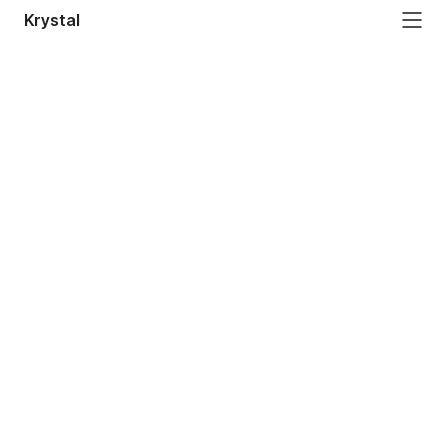
Krystal
Menu a Nápoje
Kontakt
Rezervovat Stůl